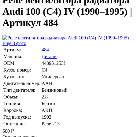
Реле вентилятора радиатора
Audi 100 (C4) IV (1990–1995) |
Артикул 484
Ещё 3 фото
Артикул:
484
Машина:
Детали
OEM:
443951253J
Кузов номер:
C4
Кузов тип:
Универсал
Двигатель номер:
AAH
Тип двигателя:
Бензиновый
Объем:
2.8
Топливо:
Бензин
Коробка:
АКП
Год выпуска:
1993
Описание:
Реле 213
600
₽
Оставить заявку