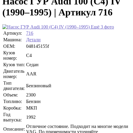
Насос ГУР Audi 100 (C4) IV
(1990–1995) | Артикул 716
Ещё 3 фото
Артикул:
716
Машина:
Детали
OEM:
048145155f
Кузов
C4
номер:
Кузов тип:
Седан
Двигатель
AAR
номер:
Тип
Бензиновый
двигателя:
Объем:
2300
Топливо:
Бензин
Коробка:
МКП
Год
1992
выпуска:
Отличное состояние. Подходит на многие модели
Описание:
VAG. По применимости уточняйте