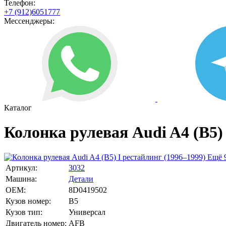
Телефон:
+7 (912)6051777
Мессенджеры:
Каталог
Колонка рулевая Audi A4 (B5) 
Ещё 
Артикул:
3032
Машина:
Детали
OEM:
8D0419502
Кузов номер:
B5
Кузов тип:
Универсал
Двигатель номер:
AFB