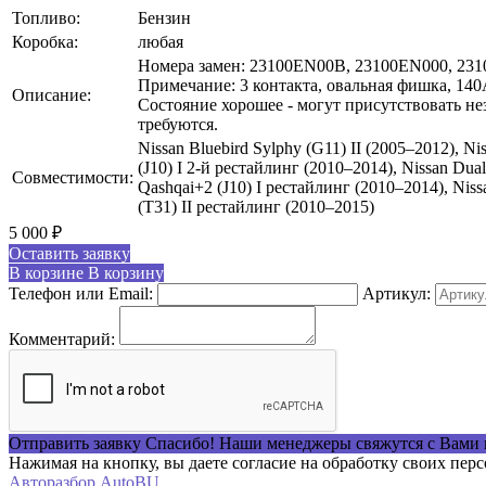
Топливо:
Бензин
Коробка:
любая
Номера замен: 23100EN00B, 23100EN000, 23
Примечание: 3 контакта, овальная фишка, 140А
Описание:
Состояние хорошее - могут присутствовать н
требуются.
Nissan Bluebird Sylphy (G11) II (2005–2012), Nis
(J10) I 2-й рестайлинг (2010–2014), Nissan Dual
Совместимости:
Qashqai+2 (J10) I рестайлинг (2010–2014), Nissa
(T31) II рестайлинг (2010–2015)
5 000
₽
Оставить заявку
В корзине
В корзину
Телефон или Email:
Артикул:
Комментарий:
Отправить заявку
Спасибо! Наши менеджеры свяжутся с Вами 
Нажимая на кнопку, вы даете согласие на обработку своих пер
Авторазбор AutoBU