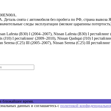
100EN00A.
. Деталь снята с автомобиля без пробега по РФ, страна вывоза Я
езначительные следы эксплуатации (мелкие царапины потертость
san Lafesta (B30) I (2004–2007), Nissan Lafesta (B30) I рестайлинг 
is (J10) I рестайлинг (2009–2010), Nissan Qashqai (J10) I рестайли
n Serena (C25) III (2005–2007), Nissan Serena (C25) III рестайлинг 
в ближайшее время.
сональных данных и соглашаетесь с
политикой конфиденциально