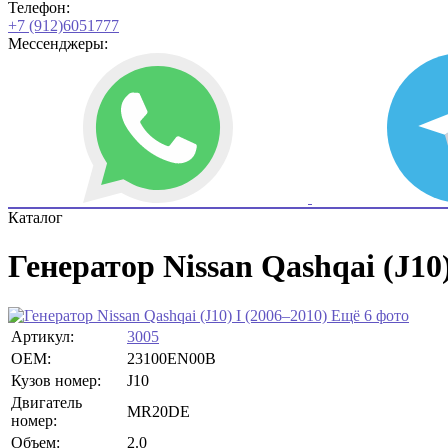
Телефон:
+7 (912)6051777
Мессенджеры:
Каталог
Генератор Nissan Qashqai (J10)
Ещё 6 фото
Артикул:
3005
OEM:
23100EN00B
Кузов номер:
J10
Двигатель
MR20DE
номер:
Объем:
2.0