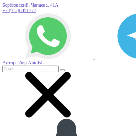
Берёзовский, Чапаева, 41А
+7 (912)6051777
Авторазбор AutoBU