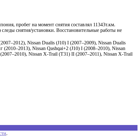
пония, пробег на момент снятия составлял 11343т.км.
) следы снятия/установки. Восстановительные работы не
(2007–2012), Nissan Dualis (J10) I (2007–2009), Nissan Dualis
нг (2010–2013), Nissan Qashqai+2 (J10) I (2008–2010), Nissan
(2007–2010), Nissan X-Trail (T31) II (2007–2011), Nissan X-Trail
сти
.