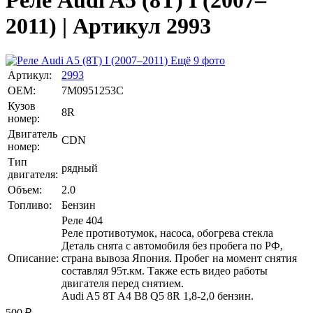
Реле Audi A5 (8T) I (2007–
2011) | Артикул 2993
Ещё 9 фото
Артикул:
2993
OEM:
7M0951253C
Кузов
8R
номер:
Двигатель
CDN
номер:
Тип
рядный
двигателя:
Объем:
2.0
Топливо:
Бензин
Реле 404
Реле противотумок, насоса, обогрева стекла
Деталь снята с автомобиля без пробега по РФ,
Описание:
страна вывоза Япония. Пробег на момент снятия
составлял 95т.км. Также есть видео работы
двигателя перед снятием.
Audi A5 8T A4 B8 Q5 8R 1,8-2,0 бензин.
500
₽