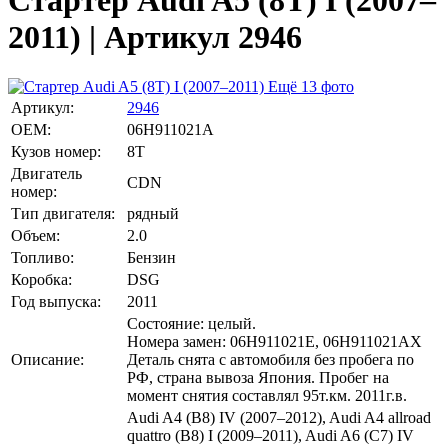
Стартер Audi A5 (8T) I (2007–
2011) | Артикул 2946
Ещё 13 фото
Артикул:
2946
OEM:
06H911021A
Кузов номер:
8T
Двигатель
CDN
номер:
Тип двигателя:
рядный
Объем:
2.0
Топливо:
Бензин
Коробка:
DSG
Год выпуска:
2011
Состояние: целый.
Номера замен: 06H911021E, 06H911021AX
Описание:
Деталь снята с автомобиля без пробега по
РФ, страна вывоза Япония. Пробег на
момент снятия составлял 95т.км. 2011г.в.
Audi A4 (B8) IV (2007–2012), Audi A4 allroad
quattro (B8) I (2009–2011), Audi A6 (C7) IV