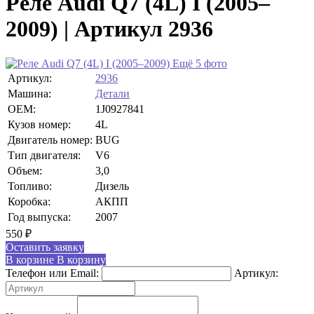
Реле Audi Q7 (4L) I (2005–
2009) | Артикул 2936
Ещё 5 фото
Артикул:
2936
Машина:
Детали
OEM:
1J0927841
Кузов номер:
4L
Двигатель номер:
BUG
Тип двигателя:
V6
Объем:
3,0
Топливо:
Дизель
Коробка:
АКПП
Год выпуска:
2007
550
₽
Оставить заявку
В корзине
В корзину
Телефон или Email:
Артикул: