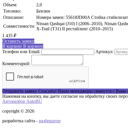
Объем:
2,0
Топливо:
Бензин
Описание:
Номера замен: 55618JD00A Стойка стабилизато
Nissan Qashqai (J10) I (2006–2010), Nissan Qash
Совместимости:
X-Trail (T31) II рестайлинг (2010–2015)
1 435
₽
Оставить заявку
В корзине
В корзину
Телефон или Email:
Артикул:
Комментарий:
Отправить заявку
Спасибо! Наши менеджеры свяжутся с Вами 
Нажимая на кнопку, вы даете согласие на обработку своих пер
Авторазбор AutoBU
copyright © 2026
разработка сайта -
разбиратор