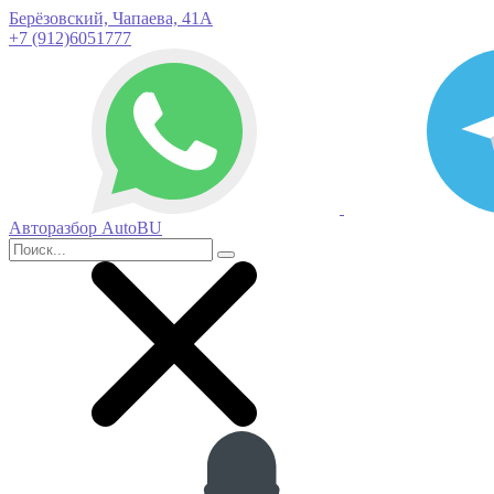
Берёзовский, Чапаева, 41А
+7 (912)6051777
Авторазбор AutoBU