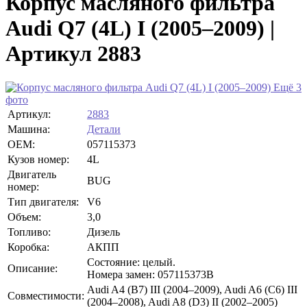
Корпус масляного фильтра
Audi Q7 (4L) I (2005–2009) |
Артикул 2883
Ещё 3
фото
Артикул:
2883
Машина:
Детали
OEM:
057115373
Кузов номер:
4L
Двигатель
BUG
номер:
Тип двигателя:
V6
Объем:
3,0
Топливо:
Дизель
Коробка:
АКПП
Состояние: целый.
Описание:
Номера замен: 057115373B
Audi A4 (B7) III (2004–2009), Audi A6 (C6) III
Совместимости:
(2004–2008), Audi A8 (D3) II (2002–2005)