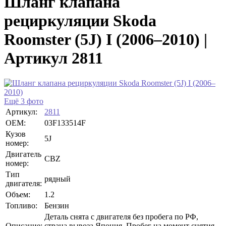
Шланг клапана
рециркуляции Skoda
Roomster (5J) I (2006–2010) |
Артикул 2811
Ещё 3 фото
Артикул:
2811
OEM:
03F133514F
Кузов
5J
номер:
Двигатель
CBZ
номер:
Тип
рядный
двигателя:
Объем:
1.2
Топливо:
Бензин
Деталь снята с двигателя без пробега по РФ,
Описание:
страна вывоза Япония. Пробег на момент снятия