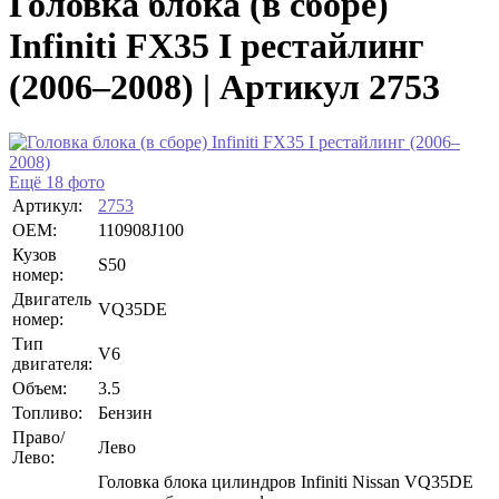
Головка блока (в сборе)
Infiniti FX35 I рестайлинг
(2006–2008) | Артикул 2753
Ещё 18 фото
Артикул:
2753
OEM:
110908J100
Кузов
S50
номер:
Двигатель
VQ35DE
номер:
Тип
V6
двигателя:
Объем:
3.5
Топливо:
Бензин
Право/
Лево
Лево:
Головка блока цилиндров Infiniti Nissan VQ35DE