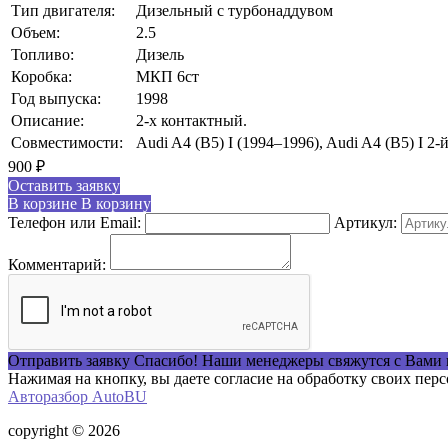
Тип двигателя:
Дизельный с турбонаддувом
Объем:
2.5
Топливо:
Дизель
Коробка:
МКП 6ст
Год выпуска:
1998
Описание:
2-х контактный.
Совместимости:
Audi A4 (B5) I (1994–1996), Audi A4 (B5) I 2
900
₽
Оставить заявку
В корзине
В корзину
Телефон или Email:
Артикул:
Комментарий:
Отправить заявку
Спасибо! Наши менеджеры свяжутся с Вами 
Нажимая на кнопку, вы даете согласие на обработку своих пер
Авторазбор AutoBU
copyright © 2026