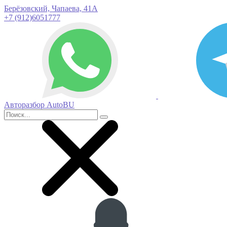
Берёзовский, Чапаева, 41А
+7 (912)6051777
Авторазбор AutoBU