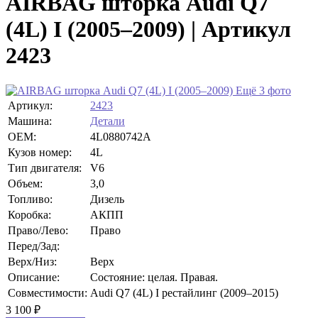
AIRBAG шторка Audi Q7
(4L) I (2005–2009) | Артикул
2423
Ещё 3 фото
Артикул:
2423
Машина:
Детали
OEM:
4L0880742A
Кузов номер:
4L
Тип двигателя:
V6
Объем:
3,0
Топливо:
Дизель
Коробка:
АКПП
Право/Лево:
Право
Перед/Зад:
Верх/Низ:
Верх
Описание:
Состояние: целая. Правая.
Совместимости:
Audi Q7 (4L) I рестайлинг (2009–2015)
3 100
₽