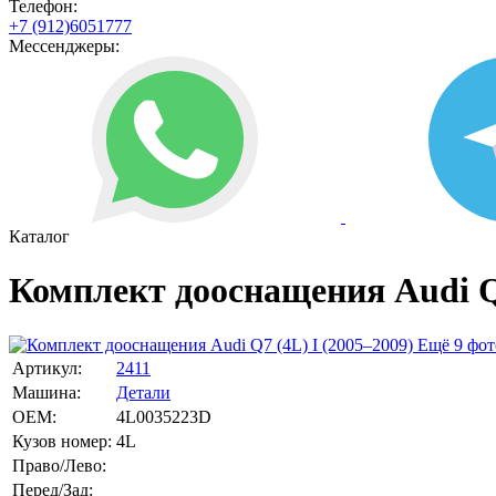
Телефон:
+7 (912)6051777
Мессенджеры:
Каталог
Комплект дооснащения Audi Q7
Ещё 9 фот
Артикул:
2411
Машина:
Детали
OEM:
4L0035223D
Кузов номер:
4L
Право/Лево:
Перед/Зад: