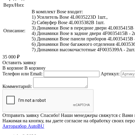
Верх/Низ:
В комплект Bose входит:
1) Усилитель Bose 4L0035223D 1шт.,
2) Сабвуфер Bose 4L0035382B 1шт.
3) Динамики Bose в передние двери 4L0035415B 
Описание:
4) Динамики Bose в задние двери 4F0035415B - 2
5) Динамики Bose панели приборов 4L0035415B -
6) Динамики Bose багажного отделения 4L003536
7) Динамики высокочастотные 4F0035399A - 2шт
35 000
₽
Оставить заявку
В корзине
В корзину
Телефон или Email:
Артикул:
Комментарий:
Отправить заявку
Спасибо! Наши менеджеры свяжутся с Вами 
Нажимая на кнопку, вы даете согласие на обработку своих пер
Авторазбор AutoBU