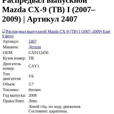
Распредвал выпускной
Mazda CX-9 (TB) I (2007–
2009) | Артикул 2407
Ещё
9 фото
Артикул:
2407
Машина:
Детали
OEM:
CA0112450
Кузов номер:
TB
Двигатель
CAY1
номер:
Тип
V6
двигателя:
Объем:
3.7
Топливо:
бензин
Год выпуска:
2008
Право/Лево:
Лево
Левой гбц. по ходу движения.
Состояние: царапины.