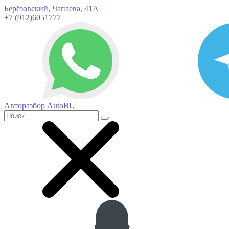
Берёзовский, Чапаева, 41А
+7 (912)6051777
Авторазбор AutoBU