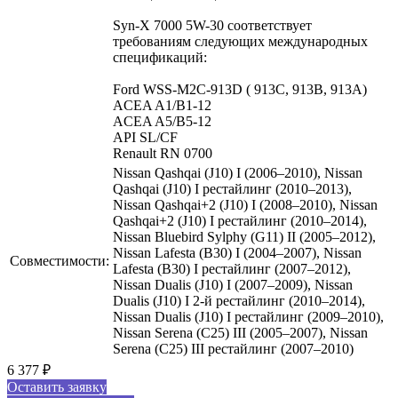
Syn-X 7000 5W-30 соответствует
требованиям следующих международных
спецификаций:
Ford WSS-M2C-913D ( 913C, 913B, 913А)
ACEA A1/B1-12
ACEA A5/B5-12
API SL/CF
Renault RN 0700
Nissan Qashqai (J10) I (2006–2010), Nissan
Qashqai (J10) I рестайлинг (2010–2013),
Nissan Qashqai+2 (J10) I (2008–2010), Nissan
Qashqai+2 (J10) I рестайлинг (2010–2014),
Nissan Bluebird Sylphy (G11) II (2005–2012),
Nissan Lafesta (B30) I (2004–2007), Nissan
Совместимости:
Lafesta (B30) I рестайлинг (2007–2012),
Nissan Dualis (J10) I (2007–2009), Nissan
Dualis (J10) I 2-й рестайлинг (2010–2014),
Nissan Dualis (J10) I рестайлинг (2009–2010),
Nissan Serena (C25) III (2005–2007), Nissan
Serena (C25) III рестайлинг (2007–2010)
6 377
₽
Оставить заявку