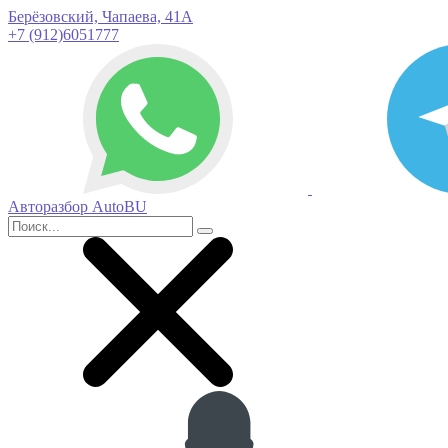
Берёзовский, Чапаева, 41А
+7 (912)6051777
Авторазбор AutoBU