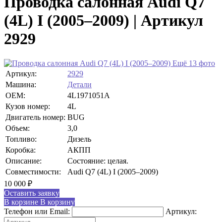
Проводка салонная Audi Q7
(4L) I (2005–2009) | Артикул
2929
Ещё 13 фото
Артикул:
2929
Машина:
Детали
OEM:
4L1971051A
Кузов номер:
4L
Двигатель номер:
BUG
Объем:
3,0
Топливо:
Дизель
Коробка:
АКПП
Описание:
Состояние: целая.
Совместимости:
Audi Q7 (4L) I (2005–2009)
10 000
₽
Оставить заявку
В корзине
В корзину
Телефон или Email:
Артикул: